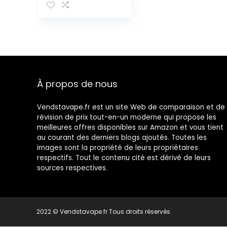
Cigarette, Filtre
à Capsule
Aromatique,
Capsules
Aromatiques DIY
Explosion Bead,
Boule Filtres à
Cigarettes
À propos de nous
Menthol Aroma
Capsules
Vendstavape.fr est un site Web de comparaison et de
révision de prix tout-en-un moderne qui propose les
meilleures offres disponibles sur Amazon et vous tient
au courant des derniers blogs ajoutés. Toutes les
images sont la propriété de leurs propriétaires
respectifs. Tout le contenu cité est dérivé de leurs
sources respectives.
2022 © Vendstavape.fr Tous droits réservés