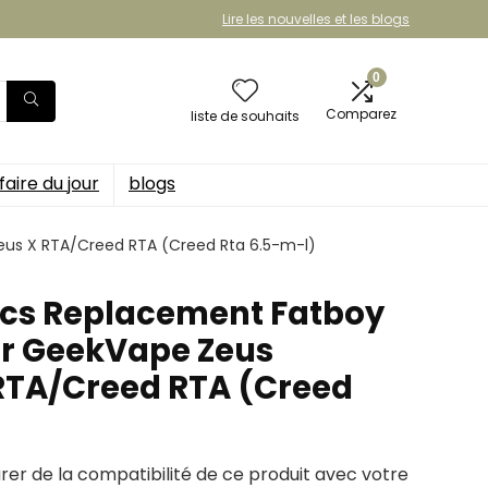
Lire les nouvelles et les blogs
0
Comparez
liste de souhaits
faire du jour
blogs
eus X RTA/Creed RTA (Creed Rta 6.5-m-l)
pcs Replacement Fatboy
or GeekVape Zeus
RTA/Creed RTA (Creed
urer de la compatibilité de ce produit avec votre