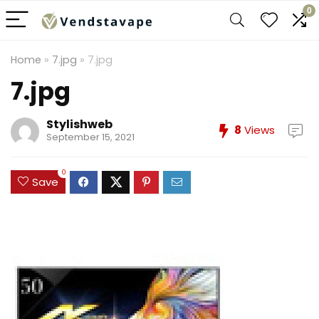
0
Home
»
7.jpg
»
7.jpg
7.jpg
Stylishweb
8
Views
September 15, 2021
0
Save