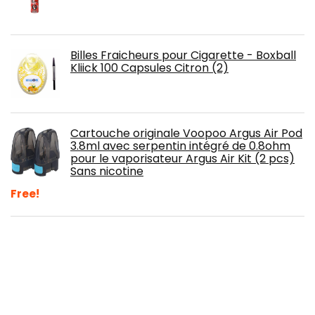
Billes Fraicheurs pour Cigarette - Boxball
Kliick 100 Capsules Citron (2)
Cartouche originale Voopoo Argus Air Pod
3.8ml avec serpentin intégré de 0.8ohm
pour le vaporisateur Argus Air Kit (2 pcs)
Sans nicotine
Free!
Smok - Box Rigel 230W - Smok - black -
B09B22FRDY