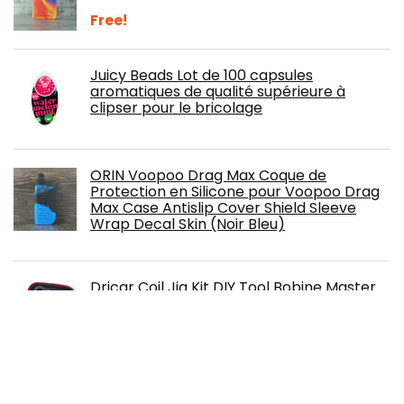
Free!
Juicy Beads Lot de 100 capsules
aromatiques de qualité supérieure à
clipser pour le bricolage
ORIN Voopoo Drag Max Coque de
Protection en Silicone pour Voopoo Drag
Max Case Antislip Cover Shield Sleeve
Wrap Decal Skin (Noir Bleu)
Dricar Coil Jig Kit DIY Tool Bobine Master
KBag Vape Cigarettes Électronique
Accessoires Étui Sac Mini d'Outils Bricolage
Set Grand cadeau au mari Petit ami et
père (9 Pcs)