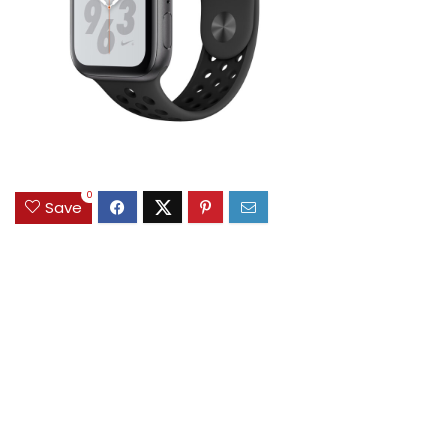
0
Save