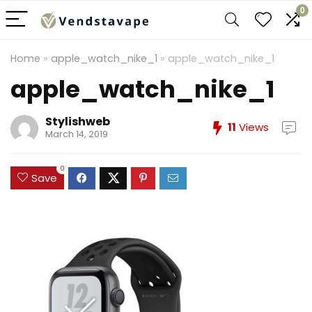
0
Home
»
apple_watch_nike_1
»
apple_watch_nike_1
apple_watch_nike_1
Stylishweb
11
Views
March 14, 2019
0
Save