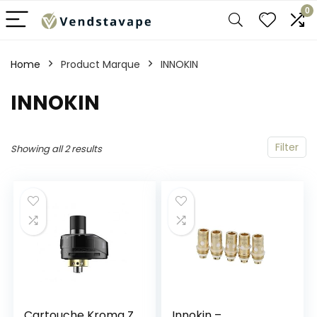
0
Home
Product Marque
‎INNOKIN
‎INNOKIN
Filter
Showing all 2 results
Cartouche Kroma Z
Innokin –