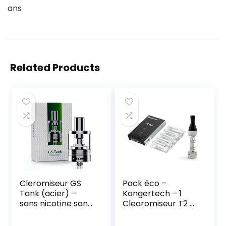
ans
Related Products
Cleromiseur GS
Pack éco –
Tank (acier) –
Kangertech – 1
sans nicotine sans
Clearomiseur T2 +
tabac
5 mèches et
résistances en 1,8