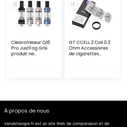
Clearomiseur Q16
GT CCELL 2 Coil 0.3
Pro JustFog Gris
Ohm Accessoires
produit ne
de cigarettes
contient ni tabac
électroniques pour
ni nicotine
Cascade Baby
Tank Vape (GT
CCELL 2 Coil) Sans
nicotine
À propos de nous
Vendstavape.fr est un site Web de comparaison et de