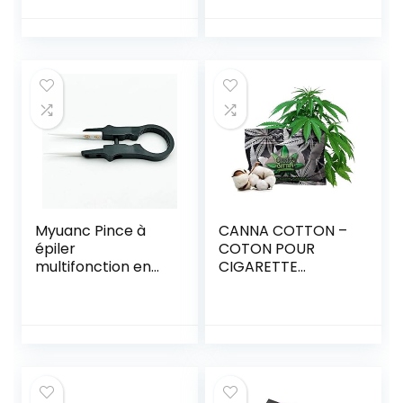
ohms
Myuanc Pince à
CANNA COTTON –
épiler
COTON POUR
multifonction en
CIGARETTE
céramique
ÉLECTRONIQUE –
Seramik en
10GR EN BANDES
plastique
Accessoire pour
cigarette
électronique
RDA/RTA/RDTA