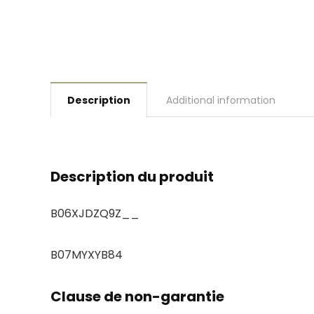
Description
Additional information
Description du produit
B06XJDZQ9Z__
B07MYXYB84
Clause de non-garantie