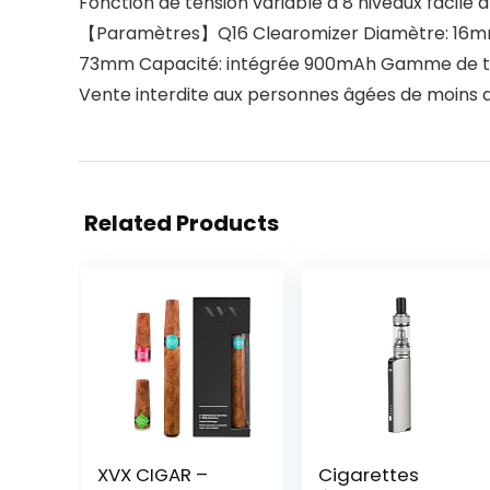
Fonction de tension variable à 8 niveaux facile à 
【Paramètres】Q16 Clearomizer Diamètre: 16mm Capa
73mm Capacité: intégrée 900mAh Gamme de tensio
Vente interdite aux personnes âgées de moins de
Related Products
XVX CIGAR –
Cigarettes