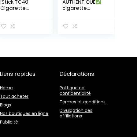
iStick TC40
AUTHENTIQUE
Cigarette
cigarette
Électronique TC
électronique
Batterie –
justfog q16 kit
Argent
complet + 5
résistances
justfog 1.6ohm le
produit ne
contient pas de
nicotine ni de
tabac (Q16 KIT +
5 Résistances)
Liens rapides
Déclarations
Home
Politique de
confidentialité
Tout acheter
Termes et conditions
Blogs
Divulgation des
Nos boutiques en ligne
affiliations
Publicité