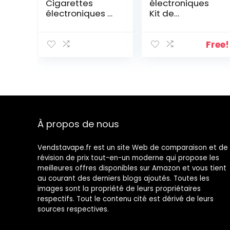
Cigarettes
électroniques
électroniques –
Kit de
Rechargeable e
démarrage
Cigar –
JUSTFOG Q16 Pro
cartouches de
900mAh sans
Free!
saveur
nicotine
préremplies –
(Argent)
Pomme –
Menthe – Cigare
– 900 bouffées
par cartouche –
Chargeur USB
À propos de nous
Vendstavape.fr est un site Web de comparaison et de
révision de prix tout-en-un moderne qui propose les
meilleures offres disponibles sur Amazon et vous tient
au courant des derniers blogs ajoutés. Toutes les
images sont la propriété de leurs propriétaires
respectifs. Tout le contenu cité est dérivé de leurs
sources respectives.