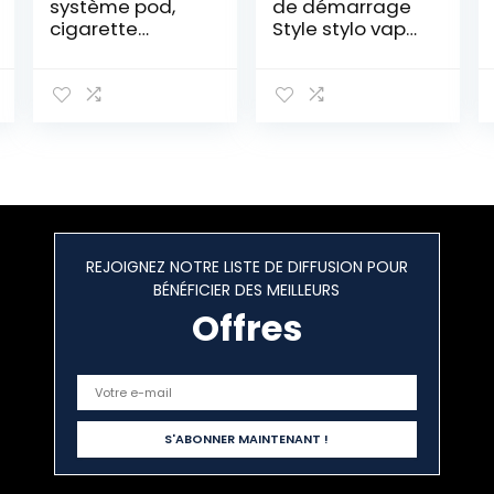
système pod,
de démarrage
cigarette
Style stylo vape
électronique,
Cigarettes
400 mAh / 1650
électroniques
mAh, 1,8 ml,
avec J-Easy 9
couleur cloud
Mod (Noir)
nimbus, sans
nicotine
REJOIGNEZ NOTRE LISTE DE DIFFUSION POUR
BÉNÉFICIER DES MEILLEURS
Offres