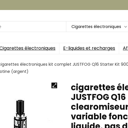
Cigarettes électroniques
Cigarettes électroniques
E-liquides et recharges
Af
cigarettes électroniques kit complet JUSTFOG Q16 Starter Kit 9
cotine (argent)
cigarettes él
JUSTFOG Q16 
clearomiseur 
variable fonc
liquide, pas 