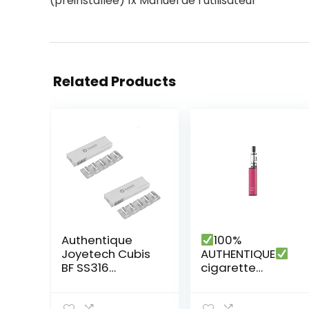
(préinstallée) 1x Manuel de l’utilisateur
Related Products
Authentique
100%
Joyetech Cubis
AUTHENTIQUE
BF SS316
cigarette
Resistance 0,6
électronique
Ohm 2 Paquets
justfog q16 kit