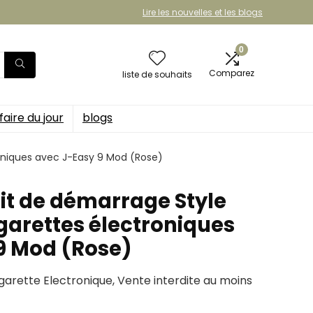
Lire les nouvelles et les blogs
0
Comparez
liste de souhaits
faire du jour
blogs
roniques avec J-Easy 9 Mod (Rose)
Kit de démarrage Style
garettes électroniques
9 Mod (Rose)
garette Electronique, Vente interdite au moins