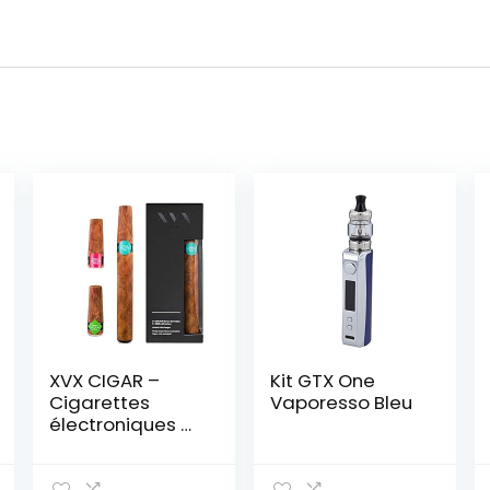
XVX CIGAR –
Kit GTX One
Cigarettes
Vaporesso Bleu
électroniques –
Rechargeable e
Cigar –