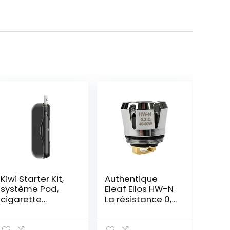
Kiwi Starter Kit,
Authentique
système Pod,
Eleaf Ellos HW-N
cigarette
La résistance 0,2
électronique,
ohm pour Eleaf
400 mAh / 1650
iJust 3 Kit, Ello