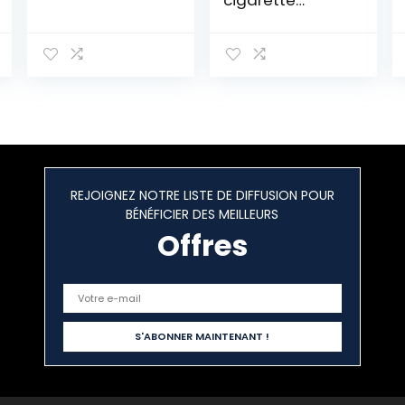
cigarette
électronique
justfog q16 kit
complet
(argent) + 5
résistances
justfog 1.6ohm le
produit ne
contient pas de
nicotine ni de
tabac (Q16 KIT +
REJOIGNEZ NOTRE LISTE DE DIFFUSION POUR
5 Résistances)
BÉNÉFICIER DES MEILLEURS
Offres