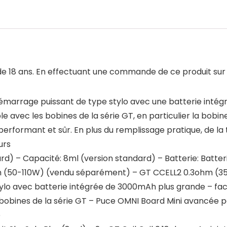
 18 ans. En effectuant une commande de ce produit sur Am
démarrage puissant de type stylo avec une batterie inté
ible avec les bobines de la série GT, en particulier la b
, performant et sûr. En plus du remplissage pratique, de l
urs
ard) – Capacité: 8ml (version standard) – Batterie: Batt
 (50-110W) (vendu séparément) – GT CCELL2 0.3ohm (35-
ylo avec batterie intégrée de 3000mAh plus grande – facul
 bobines de la série GT – Puce OMNI Board Mini avancée 
e