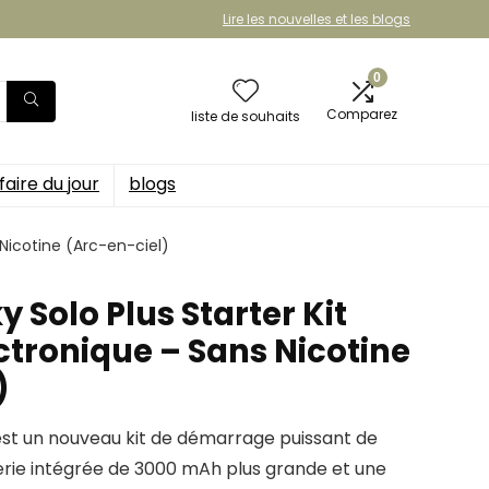
Lire les nouvelles et les blogs
0
Comparez
liste de souhaits
faire du jour
blogs
 Nicotine (Arc-en-ciel)
 Solo Plus Starter Kit
ctronique – Sans Nicotine
)
est un nouveau kit de démarrage puissant de
erie intégrée de 3000 mAh plus grande et une