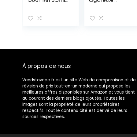
1500mAh 3.5ml
cigarette
Cigarettes
électronique,
électroniques
400 mAh / 1650
Sans Nicotine ni
mAh, 1,8 ml,
Tabac(Arc-en-
couleur cloud
ciel)
nimbus, sans
nicotine
À propos de nous
Vendstavape.fr est un site Web de comparaison et de
révision de prix tout-en-un moderne qui propose les
meilleures offres disponibles sur Amazon et vous tient
au courant des derniers blogs ajoutés. Toutes les
images sont la propriété de leurs propriétaires
respectifs. Tout le contenu cité est dérivé de leurs
sources respectives.