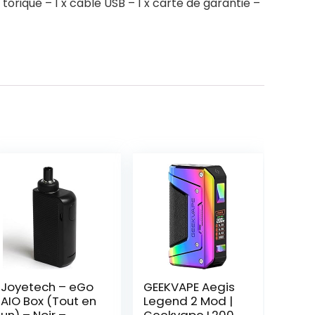
 torique – 1 x câble USB – 1 x carte de garantie –
Joyetech – eGo
GEEKVAPE Aegis
AIO Box (Tout en
Legend 2 Mod |