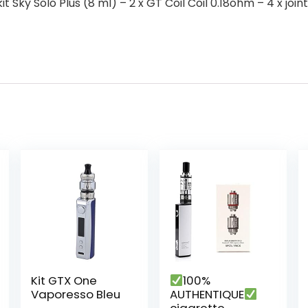
t Sky Solo Plus (8 ml) – 2 x GT Coil Coil 0.18ohm – 4 x joint
Kit GTX One
100%
Vaporesso Bleu
AUTHENTIQUE