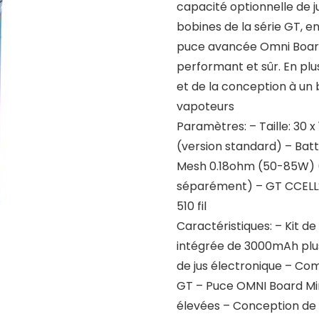
capacité optionnelle de j
bobines de la série GT, e
puce avancée Omni Board M
performant et sûr. En plu
et de la conception à un b
vapoteurs
Paramètres: – Taille: 30 
(version standard) – Bat
Mesh 0.18ohm (50-85W) (
séparément) – GT CCELL2
510 fil
Caractéristiques: – Kit d
intégrée de 3000mAh plus
de jus électronique – Com
GT – Puce OMNI Board Mi
élevées – Conception de 