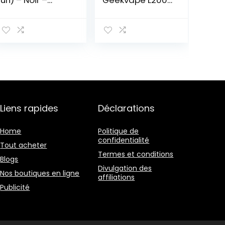
un) – Noir –
Geekvape L200
Produit sans
(Aegis Legend
nicotine ni
2) 200W Box
tabac
Mod (Mod Only)
Liens rapides
Déclarations
Home
Politique de
confidentialité
Tout acheter
Termes et conditions
Blogs
Divulgation des
Nos boutiques en ligne
affiliations
Publicité