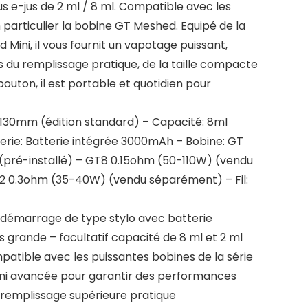
us e-jus de 2 ml / 8 ml. Compatible avec les
n particulier la bobine GT Meshed. Equipé de la
ini, il vous fournit un vapotage puissant,
s du remplissage pratique, de la taille compacte
outon, il est portable et quotidien pour
x 130mm (édition standard) – Capacité: 8ml
terie: Batterie intégrée 3000mAh – Bobine: GT
pré-installé) – GT8 0.15ohm (50-110W) (vendu
 0.3ohm (35-40W) (vendu séparément) – Fil:
e démarrage de type stylo avec batterie
 grande – facultatif capacité de 8 ml et 2 ml
patible avec les puissantes bobines de la série
ni avancée pour garantir des performances
remplissage supérieure pratique