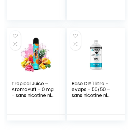
50ml 00mg – Sans
Bille Pour
nicotine Ni tabac
Cigarette
Parfumé, Cliquez
Sur Fruit Aroma
Bomb Flavor 500
GéLules
Tropical Juice –
Base DIY 1 litre –
AromaPuff – 0 mg
eVaps – 50/50 –
– sans nicotine ni
sans nicotine ni
tabac
tabac