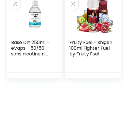
de menthol
(200pcs)
Base DIY 250ml –
Fruity Fuel – Shigeri
eVaps – 50/50 –
100ml Fighter Fuel
sans nicotine ni
by Fruity Fuel
tabac