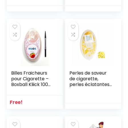
Billes Fraicheurs
Perles de saveur
pour Cigarette –
de cigarette,
Boxball Kliick 100
perles éclatantes
Capsules Pêche (1)
saveur de fruits,
tubes de
cigarettes au
Free!
menthol, filtre de
cigarette à
capsule bricolage,
boules de saveur