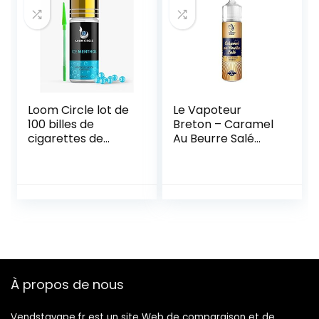
Loom Circle lot de
Le Vapoteur
100 billes de
Breton – Caramel
cigarettes de
Au Beurre Salé
qualité A+
50ml 00mg – Sans
supérieur aroma
nicotine Ni tabac
menthol
écologique (avec
applicateur) –
Capsule parfumé
à la menthe, filtres
fraicheur
À propos de nous
Vendstavape.fr est un site Web de comparaison et de