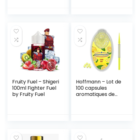
Vente interdite aux
personnes âgées
au de moins de 18
ans – 0 MG –
Genre : 40-70 ml
Fruity Fuel – Shigeri
Hoffmann – Lot de
100ml Fighter Fuel
100 capsules
by Fruity Fuel
aromatiques de
qualité supérieure
– Citron menthe –
Filtres à faire soi-
même