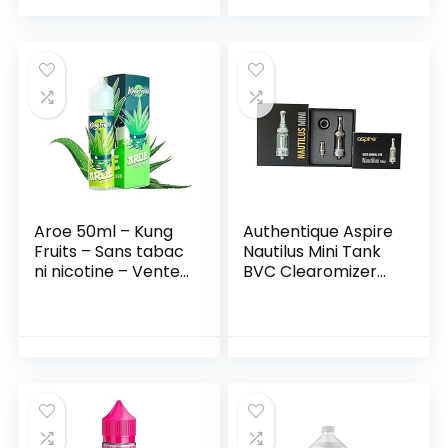
Aroe 50ml – Kung
Authentique Aspire
Fruits – Sans tabac
Nautilus Mini Tank
ni nicotine – Vente
BVC Clearomizer
interdite aux
Kit Complet – sans
personnes âgées
tabac ni nicotine
au de moins de 18
ans – 0 MG – Genre
: 40-70 ml