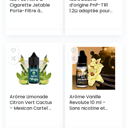
Cigarette Jetable
d’origine PnP-TR1
Porte-Filtre à
1.2Ω adaptée pour
cigarette avec
le kit de pod V.SUIT
Convertisseur de
de cigarette
Cigarette Fin
électronique – 5
Embout Anti
pièces
Goudron Anti
nicotine
Arôme Limonade
Arôme Vanille
Citron Vert Cactus
Revolute 10 ml –
– Mexican Cartel –
Sans nicotine et
sans nicotine ni
sans Tabac
tabac