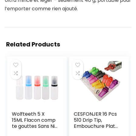
Ultra mince et léger – seulement 40 g, portable pour
l’emporter comme rien ajouté.
Related Products
Wolfteeth 5 X
CESFONJER 16 Pcs
15ML Flacon comp
510 Drip Tip,
te gouttes Sans Ni
Embouchure Plate
cotine Ni Tabac 12
Goutte de 25 mm