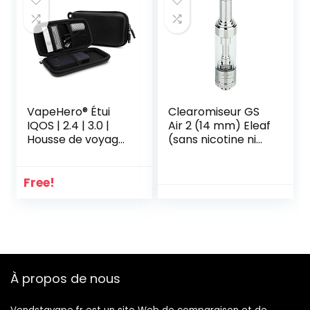
VapeHero® Étui
Clearomiseur GS
IQOS | 2.4 | 3.0 |
Air 2 (14 mm) Eleaf
Housse de voyage
(sans nicotine ni
IQOS pour heets et
tabac)
accessoires |
Résistant à l’eau et
Free!
aux chocs
À propos de nous