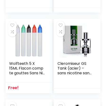
5302
de long (Mélange
de 8 Couleurs)
Atomizer Dripper,
Capuchon de
poussière.
Wolfteeth 5 X
Cleromiseur GS
15ML Flacon comp
Tank (acier) –
te gouttes Sans Ni
sans nicotine sans
cotine Ni Tabac 119
tabac
0
Free!