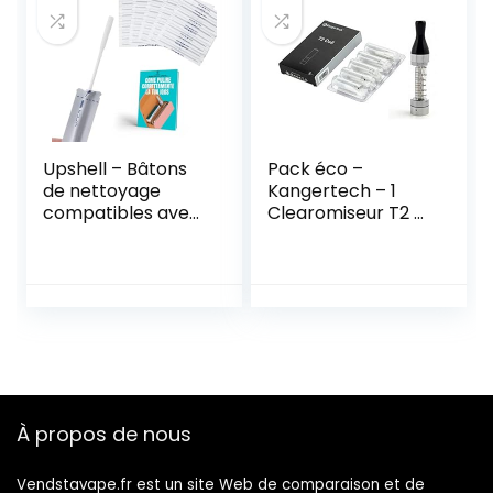
Upshell – Bâtons
Pack éco –
de nettoyage
Kangertech – 1
compatibles avec
Clearomiseur T2 +
iqos et glo- 100
5 mèches et
sticks – Les
résistances en 1,8
cleaning stick fins
ohms
et résistants pour
le nettoyage des
appareils
électroniques +
Ebook Gratis
À propos de nous
Vendstavape.fr est un site Web de comparaison et de