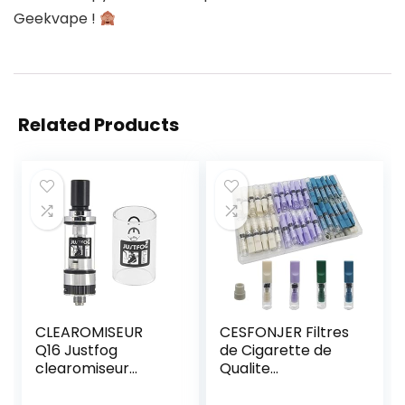
Geekvape !
Related Products
CLEAROMISEUR
CESFONJER Filtres
Q16 Justfog
de Cigarette de
clearomiseur
Qualite
16mm + glass
Alimentaire
pyrex 100%
Plastique Jetables