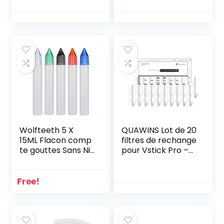
AUTHENTIQUE
Filtres Fin Taille
produit sans tabac
Filtres de
(justfog q16)
Cigarette Support
72 pcs Convient
aux Cigarettes de
8mm et 5mm
(Blanc, Violet, Bleu,
Vert)
Wolfteeth 5 X
QUAWINS Lot de 20
15ML Flacon comp
filtres de rechange
te gouttes Sans Ni
pour Vstick Pro –
cotine Ni Tabac 119
Blanc
0
Free!