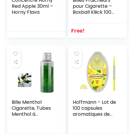
Concentré Horny
Billes Fraicheurs
Red Apple 30ml –
pour Cigarette –
Horny Flava
Boxball Kliick 100
Capsules Pêche (1)
Free!
Bille Menthol
Hoffmann – Lot de
Cigarette, Tubes
100 capsules
Menthol à
aromatiques de
Cigarettes, Bille
qualité supérieure
Pour Cigarette
– Citron menthe –
Parfumé 1000
Filtres à faire soi-