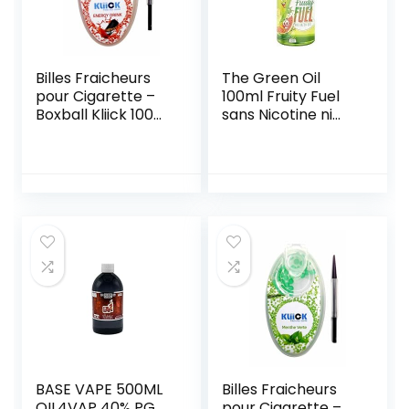
Billes Fraicheurs
The Green Oil
pour Cigarette –
100ml Fruity Fuel
Boxball Kliick 100
sans Nicotine ni
Capsules Energy
Tabac
Drink (2)
BASE VAPE 500ML
Billes Fraicheurs
OIL4VAP 40% PG
pour Cigarette –