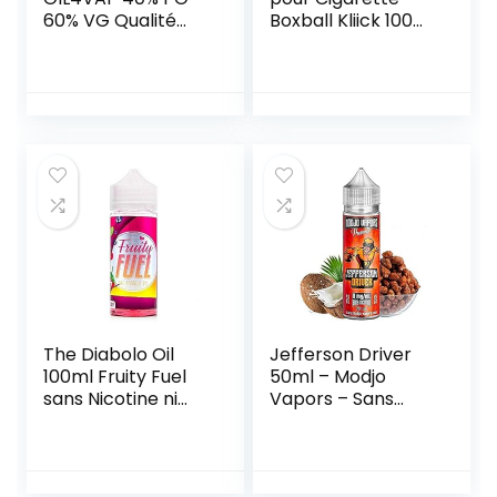
60% VG Qualité
Boxball Kliick 100
pharmaceutique
Capsules Menthe
Verte (2)
The Diabolo Oil
Jefferson Driver
100ml Fruity Fuel
50ml – Modjo
sans Nicotine ni
Vapors – Sans
Tabac
tabac ni nicotine –
Vente interdite aux
personnes âgées
au de moins de 18