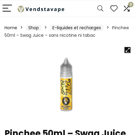
0
Home
Shop
E-liquides et recharges
Pinchee
50ml – Swag Juice – sans nicotine ni tabac
Pinchee 50ml – Swag Juice