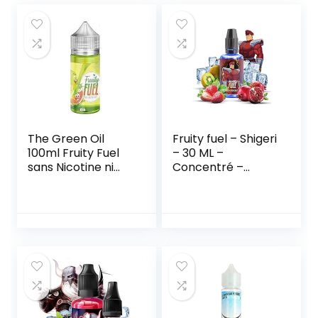
The Green Oil
Fruity fuel – Shigeri
100ml Fruity Fuel
– 30 ML –
sans Nicotine ni
Concentré –
Tabac
AMAVAPE Sans
nicotine ni tabac