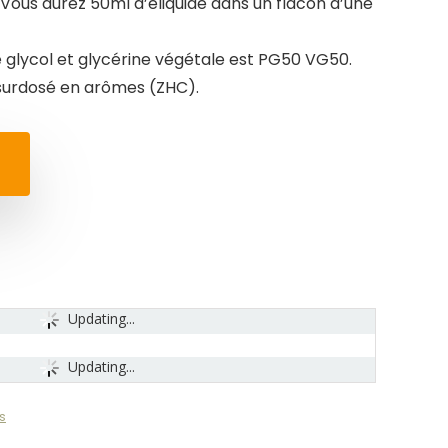
Vous aurez 50ml d’eliquide dans un flacon d’une
 glycol et glycérine végétale est PG50 VG50.
 surdosé en arômes (ZHC).
Updating...
Updating...
s