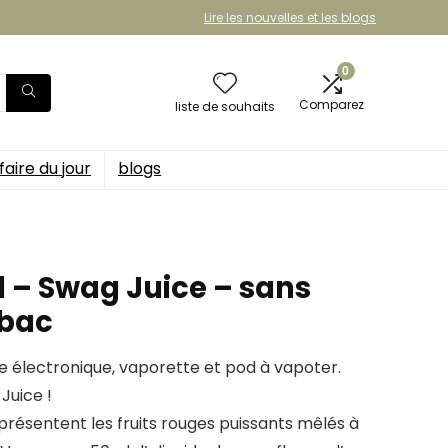
Lire les nouvelles et les blogs
0
Comparez
liste de souhaits
faire du jour
blogs
 – Swag Juice – sans
abac
te électronique, vaporette et pod à vapoter.
Juice !
présentent les fruits rouges puissants mêlés à