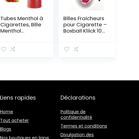
Tubes Menthol à
Billes Fraicheurs
Cigarettes, Bille
pour Cigarette –
Menthol
Boxball Kliick 100
Cigarette, Bille
Capsules Cerise
Pour Cigarette
(3)
Parfumé,
Cliquez Sur Fruit
Aroma Bomb
Flavor 500
GéLules
Liens rapides
Déclarations
Home
Politique de
confidentialité
Tout acheter
Termes et conditions
Blogs
Divulgation des
Nos boutiques en ligne