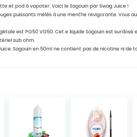
tte et pod à vapoter. Voici le Sagouin par Swag Juice !
rouges puissants mêlés à une menthe revigorante. Vous au
égétale est PG50 VG50. Cet e liquide Sagouin est surdosé
atériel sub ohm.
uice. Sagouin en 50ml ne contient pas de nicotine ni de t