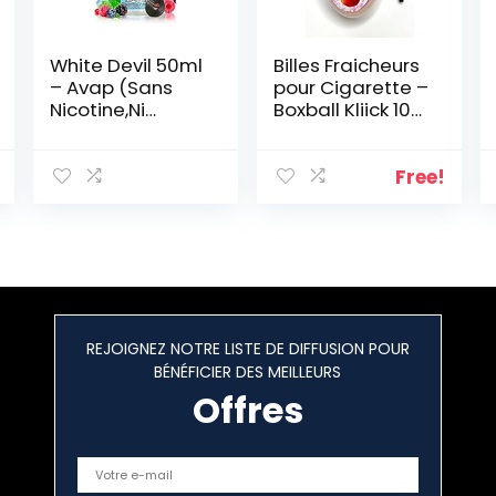
White Devil 50ml
Billes Fraicheurs
– Avap (Sans
pour Cigarette –
Nicotine,Ni
Boxball Kliick 100
Tabac)
Capsules Pêche
(1)
Free!
REJOIGNEZ NOTRE LISTE DE DIFFUSION POUR
BÉNÉFICIER DES MEILLEURS
Offres