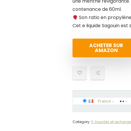
une menthe revigorante. 
contenance de 60ml.
Son ratio en propylène
Cet e liquide Sagouin est
ACHETER SUR
AMAZON
France
-
Category:
E-liquides et recharge