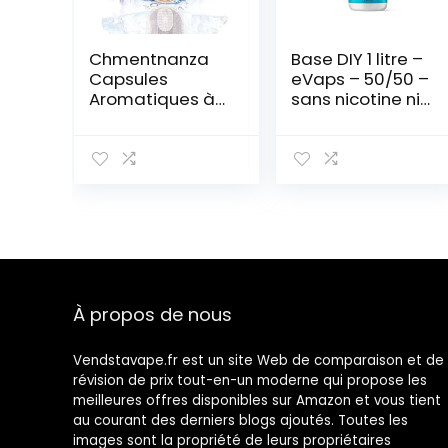
Chmentnanza
Base DIY 1 litre –
Capsules
eVaps – 50/50 –
Aromatiques à
sans nicotine ni
Faire Soi-MêMe
tabac
Explosion De
Perles à Bille,
Capsule De
Cigarette, Filtre
à Cliquet,
Infusion Flavour,
pour Cartes,
Cigarettes
Menthe+Grapes
À propos de nous
Vendstavape.fr est un site Web de comparaison et de
révision de prix tout-en-un moderne qui propose les
meilleures offres disponibles sur Amazon et vous tient
au courant des derniers blogs ajoutés. Toutes les
images sont la propriété de leurs propriétaires